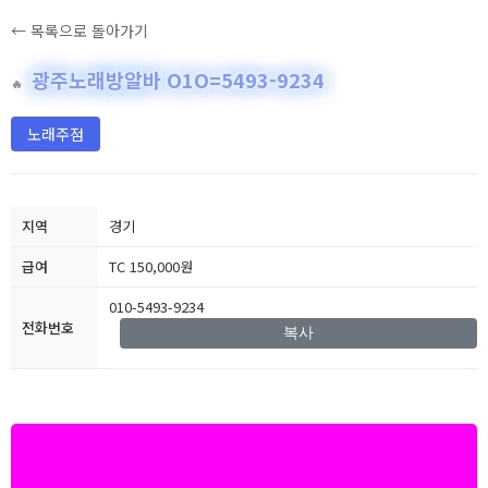
← 목록으로 돌아가기
광주노래방알바 O1O=5493-9234
🔥
노래주점
지역
경기
급여
TC 150,000원
010-5493-9234
전화번호
복사