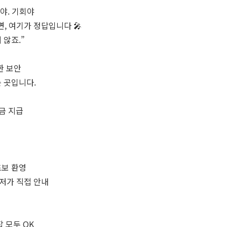
야. 기회야
면, 여기가 정답입니다 🎤
 않죠.”
한 보안
는 곳입니다.
현금 지급
 초보 환영
니저가 직접 안내
잡 모두 OK