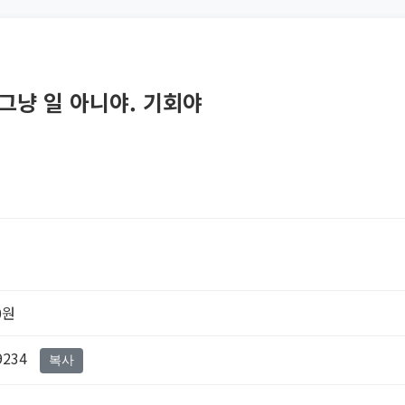
그냥 일 아니야. 기회야
0원
9234
복사