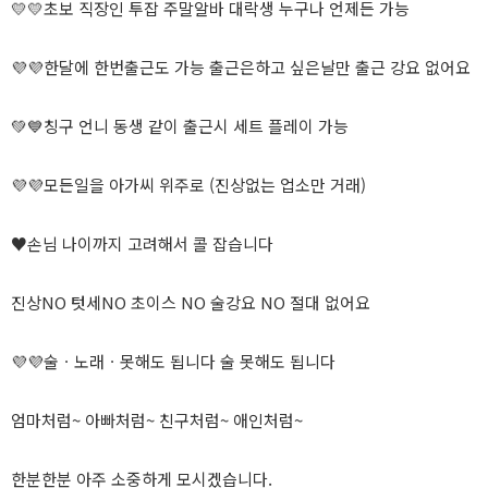
💛💛초보 직장인 투잡 주말알바 대락생 누구나 언제든 가능
💜💜한달에 한번출근도 가능 출근은하고 싶은날만 출근 강요 없어요
💚💙칭구 언니 동생 같이 출근시 세트 플레이 가능
💜💜모든일을 아가씨 위주로 (진상없는 업소만 거래)
♥손님 나이까지 고려해서 콜 잡습니다
진상NO 텃세NO 초이스 NO 술강요 NO 절대 없어요
💜💜술ㆍ노래ㆍ못해도 됩니다 술 못해도 됩니다
엄마처럼~ 아빠처럼~ 친구처럼~ 애인처럼~
한분한분 아주 소중하게 모시겠습니다.