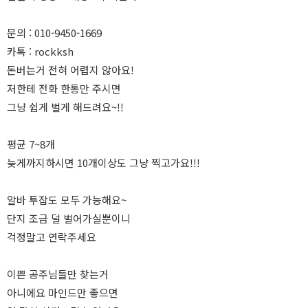
문의 : 010-9450-1669
카톡 : rockksh
돈버는거 전혀 어렵지 않아요!
저한테 전화 한통만 주시면
그냥 쉽게 벌게 해드려요~!!
평균 7~8개
늦게까지하시면 10개이상도 그냥 찍고가요!!!
알바 투잡도 모두 가능해요~
단지 조금 덜 벌어가실뿐이니
걱정말고 연락주세요
이쁜 공주님들만 찾는거
아니에요 마인드만 좋으면