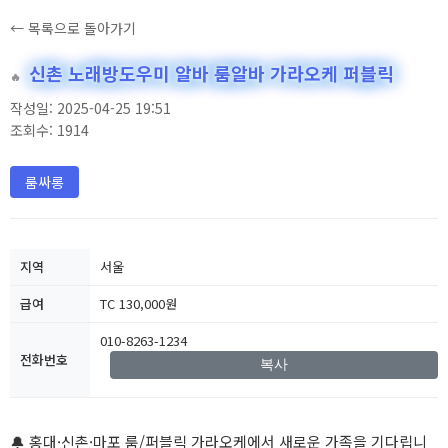
← 목록으로 돌아가기
신촌 노래방도우미 알바 룸알바 가라오케 퍼블릭
🔥
작성일: 2025-04-25 19:51
조회수: 1914
룸싸롱
지역
서울
급여
TC 130,000원
010-8263-1234
전화번호
복사
🔔 홍대·신촌·마포 룸/퍼블릭 가라오케에서 새로운 가족을 기다립니