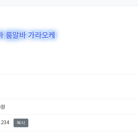
바 룸알바 가라오케
0원
1234
복사