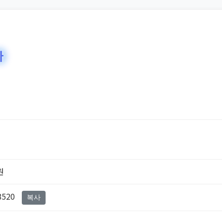
바
원
8520
복사