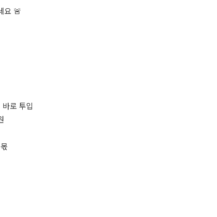
요 🚨
전 바로 투입
원
 몫