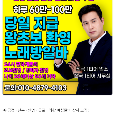
📢 금정 · 산본 · 안양 · 군포 · 의왕 여성알바 상시 모집!